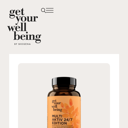
ÜBER UNS
PRODUKTE
SHOPPEN
Drogeriepartner
Kontakt
DE
EN