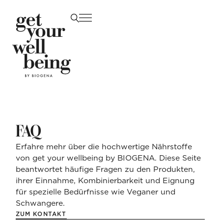
Skip to content
ÜBER UNS
PRODUKTE
SHOPPEN
FAQ
Erfahre mehr über die hochwertige Nährstoffe
Drogeriepartner
von get your wellbeing by BIOGENA. Diese Seite
beantwortet häufige Fragen zu den Produkten,
Kontakt
ihrer Einnahme, Kombinierbarkeit und Eignung
DE
EN
für spezielle Bedürfnisse wie Veganer und
Schwangere.
ZUM KONTAKT