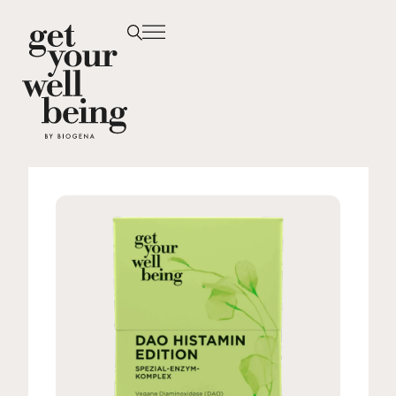
ÜBER UNS
PRODUKTE
SHOPPEN
Drogeriepartner
Kontakt
DE
EN