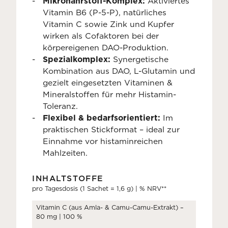
Mikronährstoff-Komplex:
Aktiviertes
Vitamin B6 (P-5-P), natürliches
Vitamin C sowie Zink und Kupfer
wirken als Cofaktoren bei der
körpereigenen DAO-Produktion.
Spezialkomplex:
Synergetische
Kombination aus DAO, L-Glutamin und
gezielt eingesetzten Vitaminen &
Mineralstoffen für mehr Histamin-
Toleranz.
Flexibel & bedarfsorientiert:
Im
praktischen Stickformat – ideal zur
Einnahme vor histaminreichen
Mahlzeiten.
INHALTSTOFFE
pro Tagesdosis (1 Sachet = 1,6 g) | % NRV**
Vitamin C (aus Amla- & Camu-Camu-Extrakt) –
80 mg | 100 %