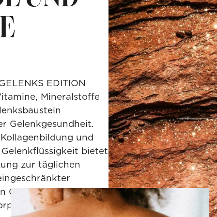
E
O GELENKS EDITION
itamine, Mineralstoffe
lenksbaustein
er Gelenkgesundheit.
 Kollagenbildung und
Gelenkflüssigkeit bietet
zung zur täglichen
eingeschränkter
n Gelenken.
orpelbaustein und