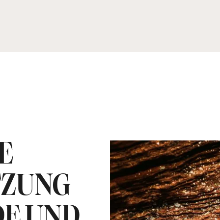
E
TZUNG
DE UND