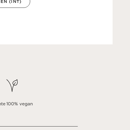
EN (INT)
hte
100% vegan