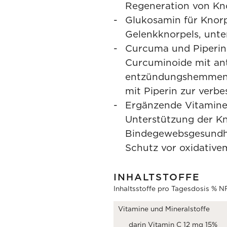
Regeneration von Kno
Glukosamin für Knorp
Gelenkknorpels, unte
Curcuma und Piperin 
Curcuminoide mit ant
entzündungshemmend
mit Piperin zur verbe
Ergänzende Vitamine
Unterstützung der K
Bindegewebsgesundhe
Schutz vor oxidativem
INHALTSTOFFE
Inhaltsstoffe pro Tagesdosis % N
Vitamine und Mineralstoffe
darin Vitamin C 12 mg 15%