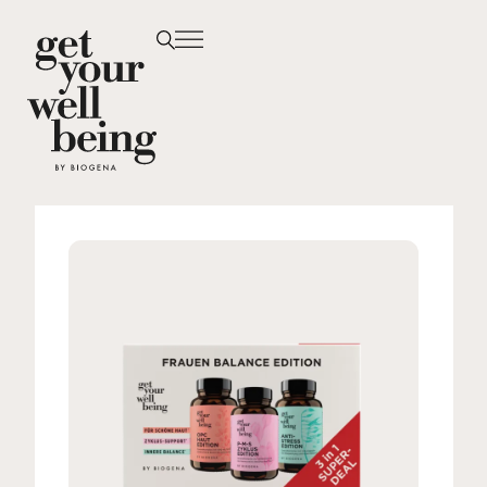
ÜBER UNS
PRODUKTE
SHOPPEN
Drogeriepartner
Kontakt
DE
EN